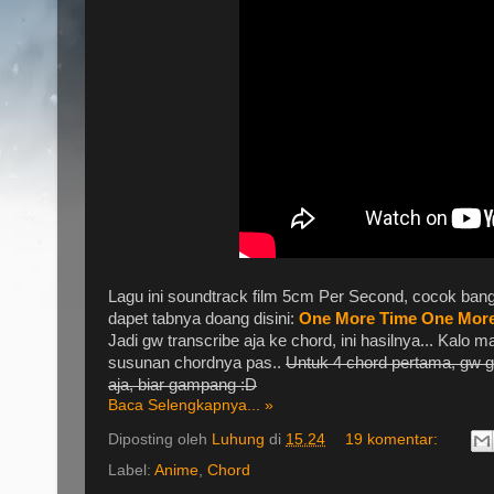
Lagu ini soundtrack film 5cm Per Second, cocok ban
dapet tabnya doang disini:
One
More
Time
One
Mor
Jadi gw transcribe aja ke chord, ini hasilnya... Kalo 
susunan chordnya pas..
Untuk 4 chord pertama, gw ga
aja, biar gampang :D
Baca Selengkapnya... »
Diposting oleh
Luhung
di
15.24
19 komentar:
Label:
Anime
,
Chord