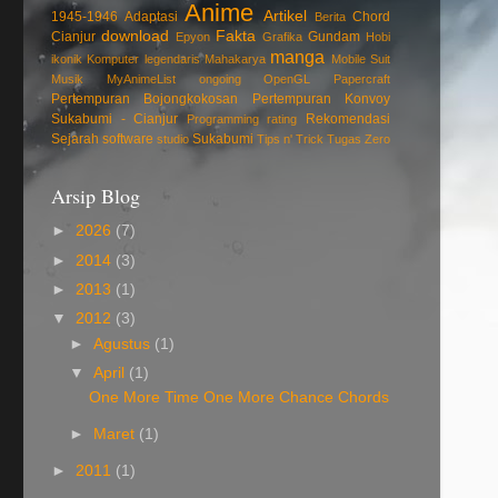
Anime
Artikel
1945-1946
Adaptasi
Chord
Berita
download
Fakta
Cianjur
Gundam
Epyon
Grafika
Hobi
manga
ikonik
Komputer
legendaris
Mahakarya
Mobile Suit
Musik
MyAnimeList
ongoing
OpenGL
Papercraft
Pertempuran Bojongkokosan
Pertempuran Konvoy
Sukabumi - Cianjur
Rekomendasi
Programming
rating
Sejarah
software
Sukabumi
studio
Tips n' Trick
Tugas
Zero
Arsip Blog
►
2026
(7)
►
2014
(3)
►
2013
(1)
▼
2012
(3)
►
Agustus
(1)
▼
April
(1)
One More Time One More Chance Chords
►
Maret
(1)
►
2011
(1)