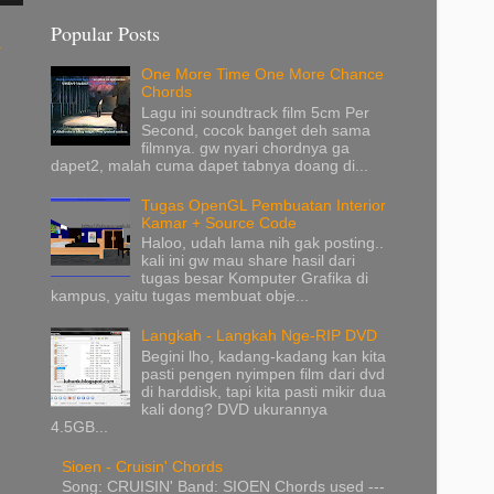
Popular Posts
a
One More Time One More Chance
Chords
Lagu ini soundtrack film 5cm Per
Second, cocok banget deh sama
filmnya. gw nyari chordnya ga
dapet2, malah cuma dapet tabnya doang di...
Tugas OpenGL Pembuatan Interior
Kamar + Source Code
Haloo, udah lama nih gak posting..
kali ini gw mau share hasil dari
tugas besar Komputer Grafika di
kampus, yaitu tugas membuat obje...
Langkah - Langkah Nge-RIP DVD
Begini lho, kadang-kadang kan kita
pasti pengen nyimpen film dari dvd
di harddisk, tapi kita pasti mikir dua
kali dong? DVD ukurannya
4.5GB...
Sioen - Cruisin' Chords
Song: CRUISIN' Band: SIOEN Chords used ---