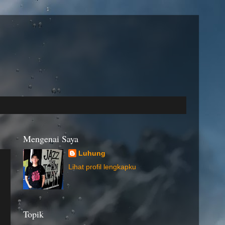
Mengenai Saya
Luhung
Lihat profil lengkapku
Topik