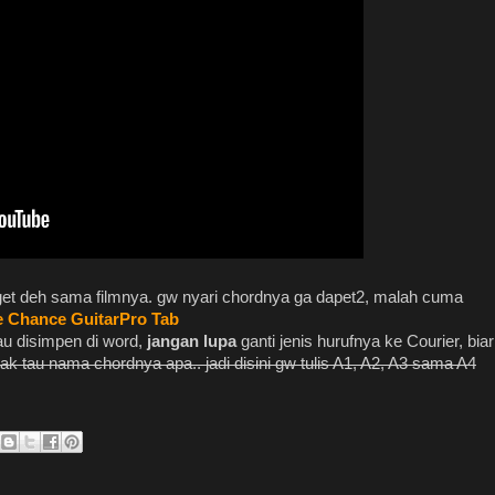
get deh sama filmnya. gw nyari chordnya ga dapet2, malah cuma
e
Chance GuitarPro Tab
mau disimpen di word,
jangan lupa
ganti jenis hurufnya ke Courier, biar
k tau nama chordnya apa.. jadi disini gw tulis A1, A2, A3 sama A4