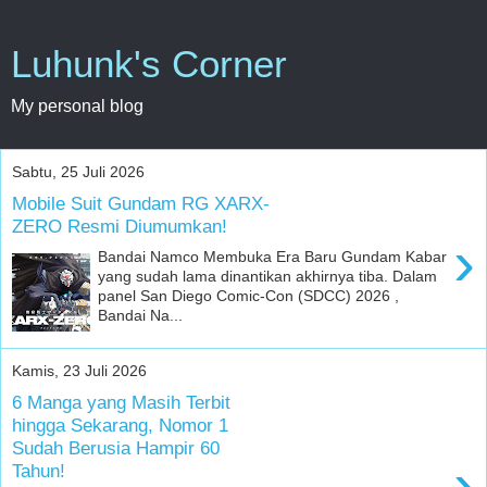
Luhunk's Corner
My personal blog
Sabtu, 25 Juli 2026
Mobile Suit Gundam RG XARX-
ZERO Resmi Diumumkan!
›
Bandai Namco Membuka Era Baru Gundam Kabar
yang sudah lama dinantikan akhirnya tiba. Dalam
panel San Diego Comic-Con (SDCC) 2026 ,
Bandai Na...
Kamis, 23 Juli 2026
6 Manga yang Masih Terbit
hingga Sekarang, Nomor 1
Sudah Berusia Hampir 60
›
Tahun!