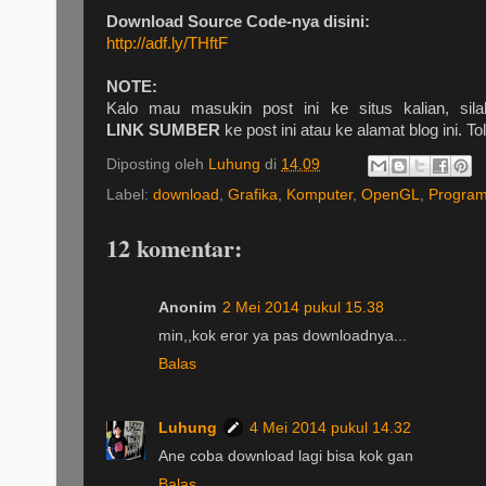
Download Source Code-nya disini:
http://adf.ly/THftF
NOTE:
Kalo mau masukin post ini ke situs kalian, sil
LINK SUMBER
ke post ini atau ke alamat blog ini. T
Diposting oleh
Luhung
di
14.09
Label:
download
,
Grafika
,
Komputer
,
OpenGL
,
Progra
12 komentar:
Anonim
2 Mei 2014 pukul 15.38
min,,kok eror ya pas downloadnya...
Balas
Luhung
4 Mei 2014 pukul 14.32
Ane coba download lagi bisa kok gan
Balas