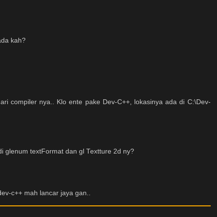
ada kah?
dari compiler nya.. Klo ente pake Dev-C++, lokasinya ada di C:\Dev-
di glenum textFormat dan gl Textture 2d ny?
ev-c++ mah lancar jaya gan..