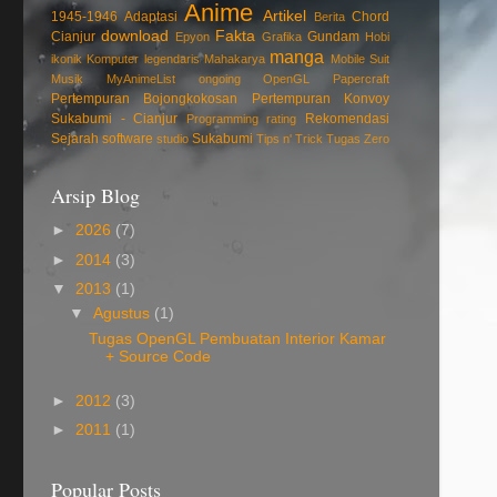
Anime
Artikel
1945-1946
Adaptasi
Chord
Berita
download
Fakta
Cianjur
Gundam
Epyon
Grafika
Hobi
manga
ikonik
Komputer
legendaris
Mahakarya
Mobile Suit
Musik
MyAnimeList
ongoing
OpenGL
Papercraft
Pertempuran Bojongkokosan
Pertempuran Konvoy
Sukabumi - Cianjur
Rekomendasi
Programming
rating
Sejarah
software
Sukabumi
studio
Tips n' Trick
Tugas
Zero
Arsip Blog
►
2026
(7)
►
2014
(3)
▼
2013
(1)
▼
Agustus
(1)
Tugas OpenGL Pembuatan Interior Kamar
+ Source Code
►
2012
(3)
►
2011
(1)
Popular Posts