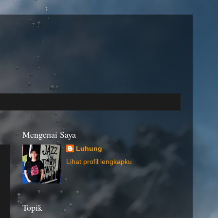
Mengenai Saya
Luhung
Lihat profil lengkapku
Topik