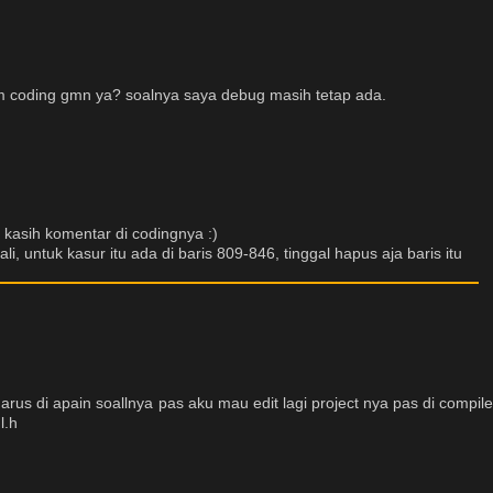
m coding gmn ya? soalnya saya debug masih tetap ada.
ne kasih komentar di codingnya :)
, untuk kasur itu ada di baris 809-846, tinggal hapus aja baris itu
rus di apain soallnya pas aku mau edit lagi project nya pas di compile
l.h