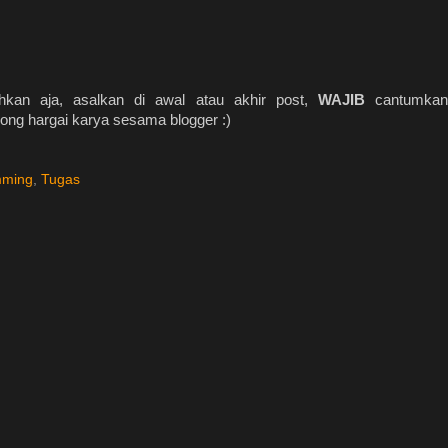
ahkan aja, asalkan di awal atau akhir post,
WAJIB
cantumka
olong hargai karya sesama blogger :)
mming
,
Tugas