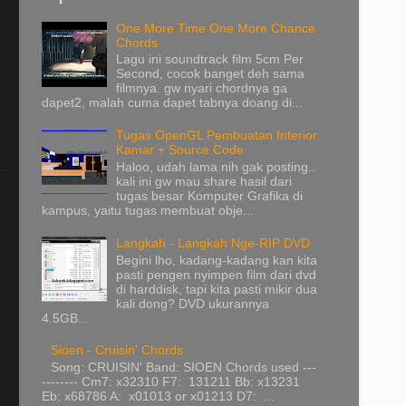
One More Time One More Chance
Chords
Lagu ini soundtrack film 5cm Per
Second, cocok banget deh sama
filmnya. gw nyari chordnya ga
dapet2, malah cuma dapet tabnya doang di...
Tugas OpenGL Pembuatan Interior
Kamar + Source Code
Haloo, udah lama nih gak posting..
kali ini gw mau share hasil dari
tugas besar Komputer Grafika di
kampus, yaitu tugas membuat obje...
Langkah - Langkah Nge-RIP DVD
Begini lho, kadang-kadang kan kita
pasti pengen nyimpen film dari dvd
di harddisk, tapi kita pasti mikir dua
kali dong? DVD ukurannya
4.5GB...
Sioen - Cruisin' Chords
Song: CRUISIN' Band: SIOEN Chords used ---
-------- Cm7: x32310 F7: 131211 Bb: x13231
Eb: x68786 A: x01013 or x01213 D7: ...